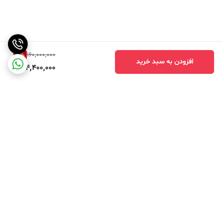
3
%
160,000,000
افزودن به سبد خرید
154,400,000
برگشت به بالا