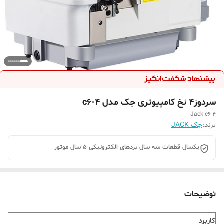
سردوز۴ نخ کامپیوتری جک مدل c6-4
Jack-c6-4
برند:
جک JACK
یکسال قطعات سه سال بردهای الکترونیکی 5 سال موتور
توضیحات
کاربرد