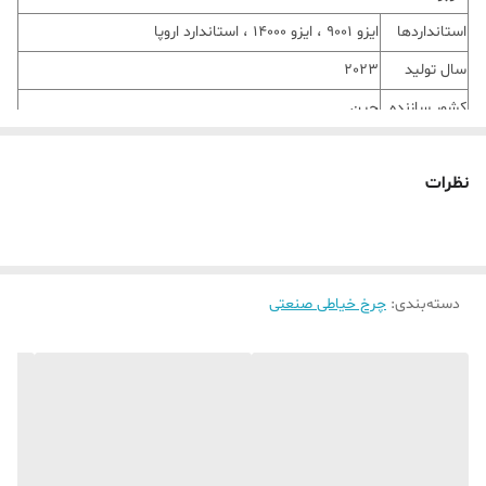
استانداردها
ایزو 9001 ، ایزو 14000 ، استاندارد اروپا
سال تولید
2023
کشور سازنده
چین
کاربرد ها
/شلوار فاستونی /شلوار کتان /مانتو
نظرات
مشخصات فنی
تعداد نخ
4 نخ
تعداد
تک کاربر
کارپیش بر
دسته‌بندی
:
چرخ خیاطی صنعتی
تکنولوژی
کامپیوتری
ماشین
سوزن مورد
برای 4 نخ11# و 9#
نیاز
سیستم چشم