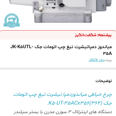
میاندوز دمپاتیشرت تیغ چپ اتومات جک JK-K5UTL-
35A
برند:
جک JACK
توضیحات
چرخ خیاطی میاندوزدمپا تیشرت تیغ چپ اتومات
جک K5-UT-35ACx356(364)
.
دستگاه های اینترلاک 3 سوزن مدرن با بستر سیلندر