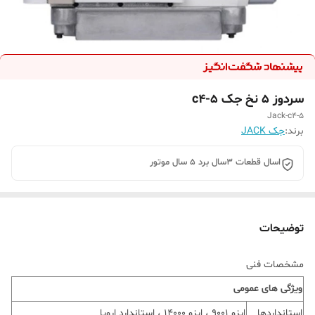
سردوز ۵ نخ جک c4-5
Jack-c4-5
برند:
جک JACK
اسال قطعات 3سال برد 5 سال موتور
توضیحات
مشخصات فنی
ویژگی های عمومی
استانداردها
ایزو 9001 ، ایزو 14000 ، استاندارد اروپا