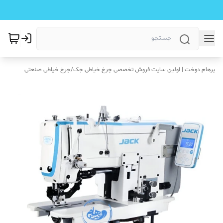
پرهام دوخت | اولین سایت فروش تخصصی چرخ خیاطی جک
/
چرخ خیاطی صنعتی