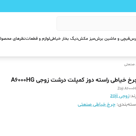
پرس
قیچی و ماشین برش
میز مکش
دیگ بخار خیاطی
لوازم و قطعات
نظرهای محصول
 صنعتی
خ خیاطی راسته دوز کمپلت درشت زوجی A6000HG
Zoji A6000
ند:
زوجی zoji
ته‌بندی
:
چرخ خیاطی صنعتی