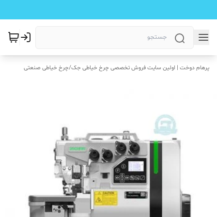
پرهام دوخت | اولین سایت فروش تخصصی چرخ خیاطی جک
/
چرخ خیاطی صنعتی