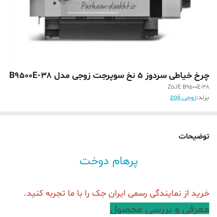
چرخ خیاطی سردوز 5 نخ سوپرجت زوجی مدل B9500E-38
ZoJE B9500E-38
برند:
زوجی zoji
توضیحات
پرهام دوخت
خرید از نمایندگی رسمی ایران جک را با ما تجربه کنید.
معرفی و بررسی محصول