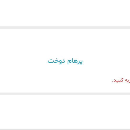
پرهام دوخت
به کنید.
شرکت زوجی
بوده که دارای مشخصات ظاهری بسیار زیبا و بروز
روش نیز می باشد.
چرخ خیاطی سردوز سه نخ دینام سرخود زوجی مدل B9000-E17 به وسیله یک سوزن و دوقلاب دوختی تمیز،زیبا و مست