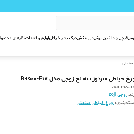
پرس
قیچی و ماشین برش
میز مکش
دیگ بخار خیاطی
لوازم و قطعات
نظرهای محصول
 صنعتی
خ خیاطی سردوز سه نخ زوجی مدل B9500-E17
ZoJE B9500-E
ند:
زوجی zoji
ته‌بندی
:
چرخ خیاطی صنعتی