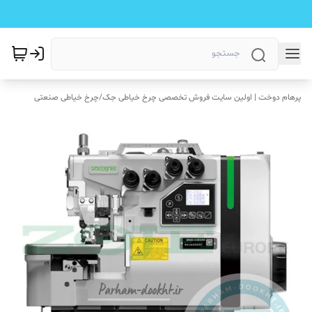
پرهام دوخت | اولین سایت فروش تخصصی چرخ خیاطی جک
/
چرخ خیاطی صنعتی