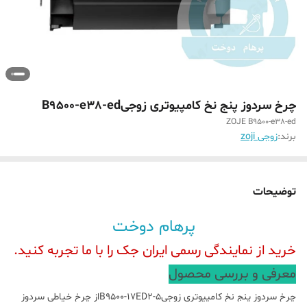
چرخ سردوز پنج نخ کامپیوتری زوجیB9500-e38-ed
ZOJE B9500-e38-ed
برند:
زوجی zoji
توضیحات
پرهام دوخت
خرید از نمایندگی رسمی ایران جک را با ما تجربه کنید.
معرفی و بررسی محصول
چرخ سردوز پنج نخ کامپیوتری زوجیB9500-17ED2-5از چرخ خیاطی سردوز