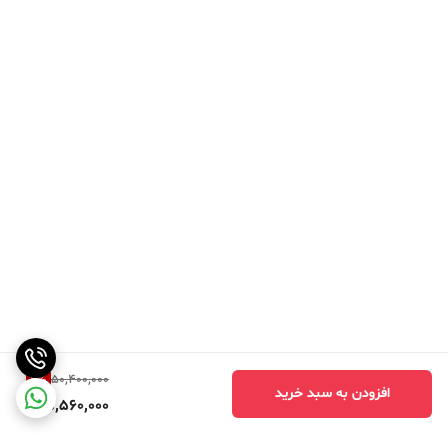
9
%
50,400,000
افزودن به سبد خرید
45,560,000