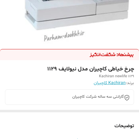
چرخ خیاطی کاچیران مدل نیولایف 1129
Kachiran newlife 1129
برند:
Kachiran کاچیران
گارانتی سه ساله شرکت کاچیران
توضیحات