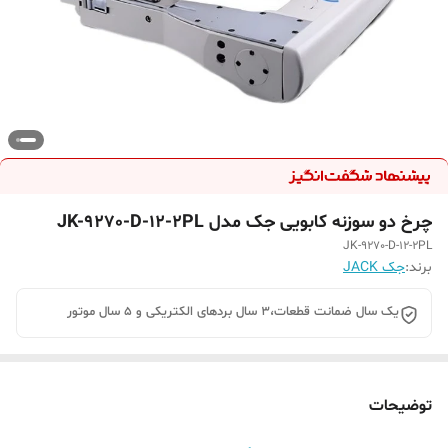
چرخ دو سوزنه کابویی جک مدل JK-9270-D-12-2PL
JK-9270-D-12-2PL
برند:
جک JACK
یک سال ضمانت قطعات،3 سال بردهای الکتریکی و 5 سال موتور
توضیحات