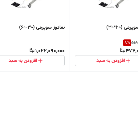
رمی (20*30)
نمادوز سوپرمی (30-60)
8
%
518
1,022,090,000
474,0
افزودن به سبد
افزودن به سبد