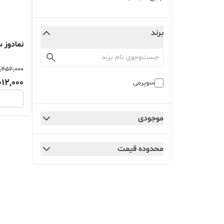
برند
نمادوز سوپ
,452,000
12,000
سوپرمی
موجودی
محدوده قیمت