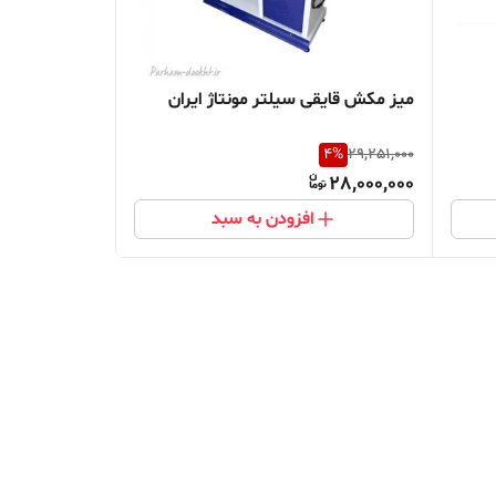
میز مکش قایقی سیلتر مونتاژ ایران
4
%
29,251,000
28,000,000
افزودن به سبد