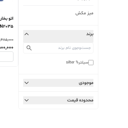
میز مکش
N2035
برند
,485,000
500,000
سیلتر% silter
موجودی
محدوده قیمت