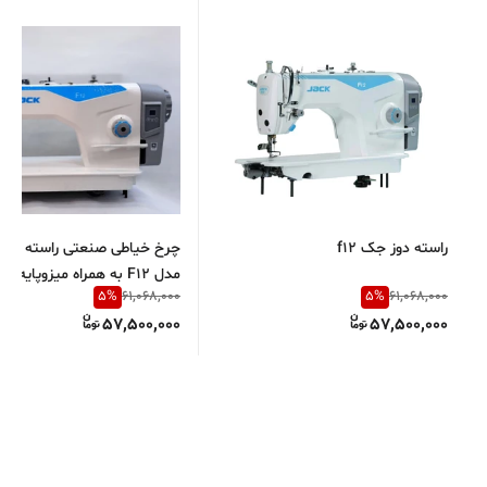
راسته دوز جک f12
چرخ خیاطی صنعتی راسته دوز
مدل F12 به همراه میزوپایه فابریک
5
%
5
%
61,068,000
61,068,000
57,500,000
57,500,000