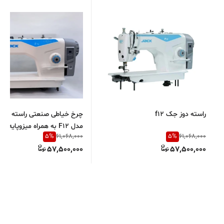
راسته دوز جک f12
چرخ خیاطی صنعتی راسته دوز
مدل F12 به همراه میزوپایه فابریک
5
%
5
%
61,068,000
61,068,000
57,500,000
57,500,000