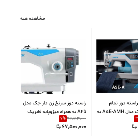
مشاهده همه
استه دوز تمام
راسته دوز سرنخ زن دار جک مدل
اتوماتیک جک مدل A5E-AMH به
A2b به همراه میزوپایه فابریک
همراه 
74,000
7
%
72,813,000
یه فابریک
0,000
67,500,000