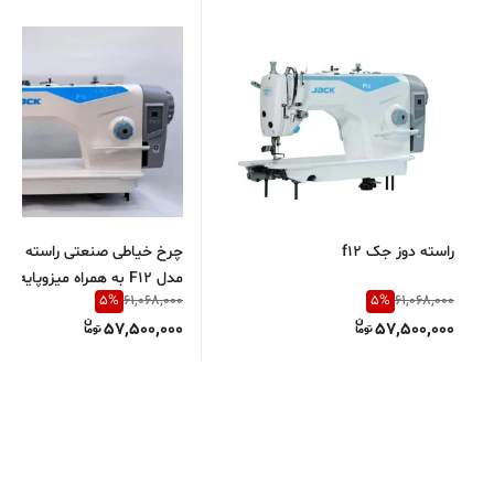
راسته دوز جک f12
چرخ خیاطی صنعتی راسته دوز
مدل F12 به همراه میزوپایه فابریک
5
%
5
%
61,068,000
61,068,000
57,500,000
57,500,000