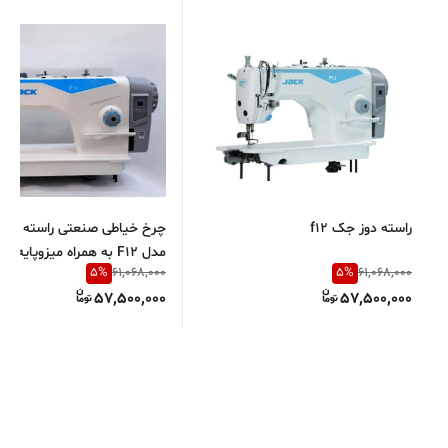
راسته دوز جک f12
چرخ خیاطی صنعتی راسته دوز
مدل F12 به همراه میزوپایه فابریک
5
%
5
%
61,068,000
61,068,000
57,500,000
57,500,000